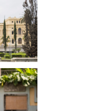
cia
x